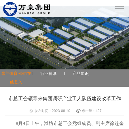
米兰体育·公司在线登入
米兰体育·公司在
行业资讯
产品知识
线登入
市总工会领导来集团调研产业工人队伍建设改革工作
发布时间：2023-08-10
点击量：
427
8月9日上午，潍坊市总工会党组成员、副主席徐连奎