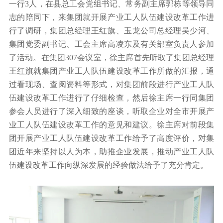
一行3人，在县总工会党组书记、常务副主席郭栋等领导同
志的陪同下，来集团就开展产业工人队伍建设改革工作进
行了调研，集团总经理王红旗、玉龙公司总经理吴少河、
集团党委副书记、工会主席高凌东及有关部室负责人参加
了活动。在集团307会议室，徐主席首先听取了集团总经理
王红旗就集团产业工人队伍建设改革工作所做的汇报，通
过看现场、查阅资料等形式，对集团前段进行产业工人队
伍建设改革工作进行了仔细检查，然后徐主席一行同集团
参会人员进行了深入细致的座谈，听取企业对全市开展产
业工人队伍建设改革工作的意见和建议。徐主席对前段集
团开展产业工人队伍建设改革工作给予了高度评价，对集
团近年来坚持以人为本，助推企业发展，推动产业工人队
伍建设改革工作向纵深发展的经验做法给予了充分肯定。