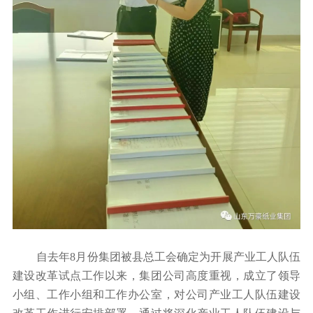
自去年8月份集团被县总工会确定为开展产业工人队伍
建设改革试点工作以来，集团公司高度重视，成立了领导
小组、工作小组和工作办公室，对公司产业工人队伍建设