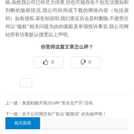
络,虽然我公司已经尽力排查,但也可能存在个别无法预知和
判断的版权情况,我公司转用或下载的网络内容（包括源
码）如有侵权,请告知说明,我们查证后会及时删除,不接受任
何以“版权”相关问题为由的索赔及举报投诉事宜,我公司网
站所有访客默认接受以上声明。
你觉得这篇文章怎么样？
0
0
标签：
全部
上一篇：集团积极开展2024年“安全生产月”活动
下一篇：关于公司网页有广告法“极限词” 的失效声明！
相关新闻