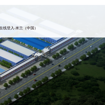
在线登入-米兰（中国）