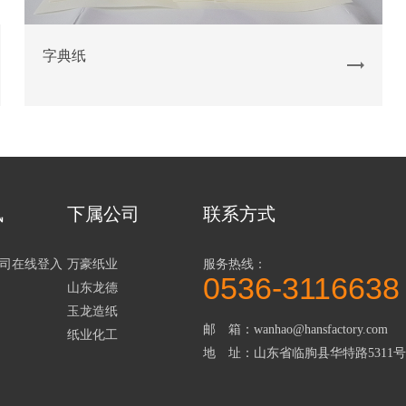
字典纸
讯
下属公司
联系方式
公司在线登入
万豪纸业
服务热线：
0536-3116638
山东龙德
玉龙造纸
邮 箱：wanhao@hansfactory.com
纸业化工
地 址：山东省临朐县华特路5311号