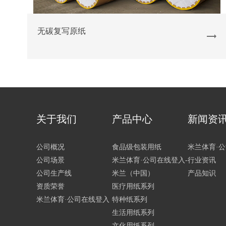
无碳复写原纸
关于我们
产品中心
新闻资
公司概况
食品级包装用纸
米兰体育·
公司场景
米兰体育·公司在线登入-
行业资讯
公司生产线
米兰（中国）
产品知识
资质荣誉
医疗用纸系列
米兰体育·公司在线登入
特种纸系列
生活用纸系列
文化用纸系列