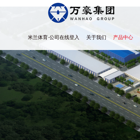
米兰体育·公司在线登入
米兰体育·公司在线登入
关于我们
产品中心