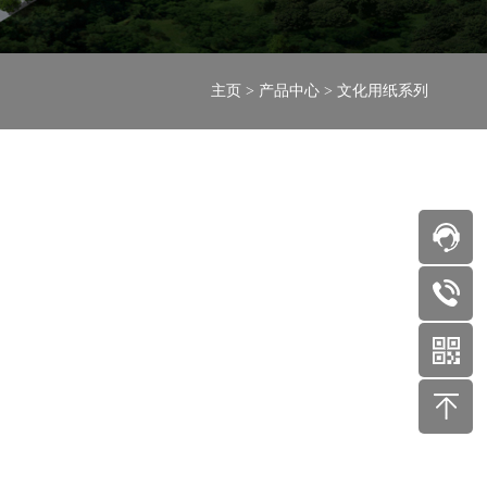
主页
>
产品中心
>
文化用纸系列