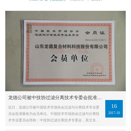
龙德公司被中技协过滤分离技术专委会批准为会员单位
16
近日，龙德公司被中国技术市场协会过滤与分离技术专业委
2017-10
员会批准吸收为会员单位。中国技术市场协会过滤与分离技
术专业委员会简称：中技协过滤分离技术专委会，英文名称
为The Co…