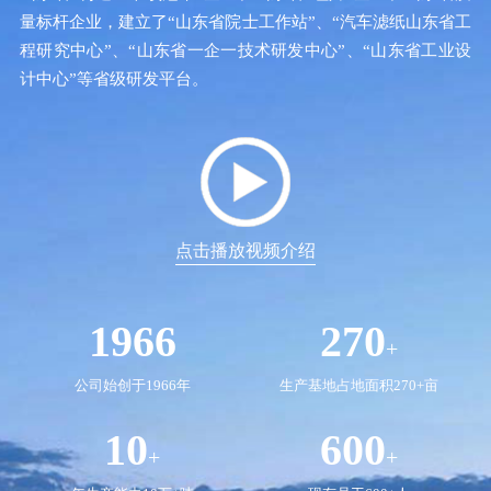
量标杆企业，建立了“山东省院士工作站”、“汽车滤纸山东省工
程研究中心”、“山东省一企一技术研发中心”、“山东省工业设
计中心”等省级研发平台。
点击播放视频介绍
1966
270
+
公司始创于1966年
生产基地占地面积270+亩
10
600
+
+