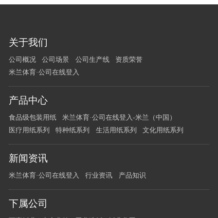
您
关于我们
有
公司概况
公司场景
公司生产线
资质荣誉
任
米兰体育·公司在线登入
何
问
题
产品中心
请
食品级包装用纸
米兰体育·公司在线登入-米兰（中国）
留
医疗用纸系列
特种纸系列
生活用纸系列
文化用纸系列
言
给
新闻资讯
我
们
米兰体育·公司在线登入
行业资讯
产品知识
下属公司