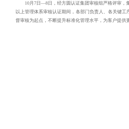
10月7日—8日，经方圆认证集团审核组严格评审，
以上管理体系审核认证期间，各部门负责人、各关键工
督审核为起点，不断提升标准化管理水平，为客户提供
网站米兰体育·公司在线登入
标签：
全部
上一篇：龙德科技参加第十届亚洲过滤与分离工业展览会取得圆
下一篇：热烈祝贺集团董事长尹培农荣获“人才潍坊伯乐”奖