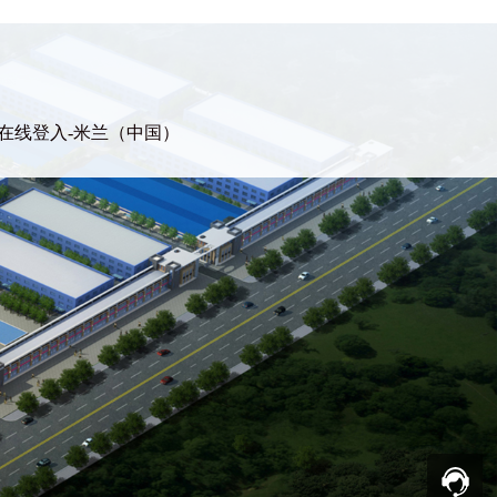
在线登入-米兰（中国）