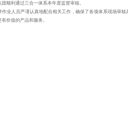
集团顺利通过三合一体系本年度监督审核。
序作业人员严谨认真地配合相关工作，确保了各项体系现场审核
更有价值的产品和服务。
你觉得这篇文章怎么样？
一键拨打
微信咨询
0
0
满成功