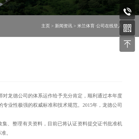
主页
>
新闻资讯
>
米兰体育·公司在线登入
核老师对龙德公司的体系运作给予充分肯定，顺利通过本年度
认的专业性极强的权威标准和技术规范。2015年，龙德公司
序的收集、整理有关资料，目前已将认证资料提交证书批准机
标准。