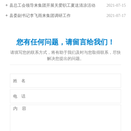
县总工会领导来集团开展关爱职工夏送清凉活动
2021-07-15
县委副书记李飞雨来集团调研工作
2021-07-17
您有任何问题，请留言给我们！
请填写您的联系方式，将有助于我们及时与您取得联系，尽快
解决您提出的问题。