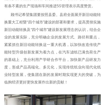
有条不紊的生产现场和车间推进5S管理表示高度赞赏。
顾书记希望集团要按照县委、县府全面展开新旧动能转
换重大工程暨“四个城市”建设的部署和要求，提高贯彻实施
新旧动能转换及“四个城市”建设新发展理念的认识，结合企
业的发展实际，充分明确企业的发展方式、路径和重点，
紧紧抓住新旧动能转换这一重大机遇，以加快改造传统产
能转型升级创新发展为着力点，在汽车滤纸已满负荷生产
的基础上，充分利用产学研合作平台，加快新产品研发力
度，形成产品高端化、多元化，实现传统纸业向现代化纸
业转型发展，使集团在新的发展时期实现更大的突破，为
临朐经济更好更快发展作出新的贡献！