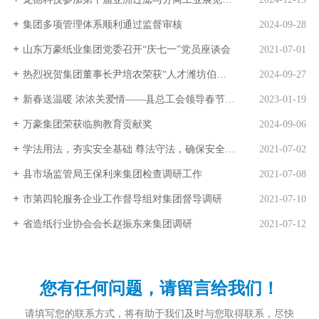
集团多项管理体系顺利通过监督审核
2024-09-28
山东万豪纸业集团党委召开“庆七一”党员座谈会
2021-07-01
热烈祝贺集团董事长尹培农荣获“人才潍坊伯乐”奖
2024-09-27
新春送温暖 浓浓关爱情――县总工会领导春节前夕到集团走访慰问
2023-01-19
万豪集团荣获临朐教育贡献奖
2024-09-06
学法用法，夯实安全基础 尊法守法，确保安全稳定
2021-07-02
县市场监管局王保利来集团检查调研工作
2021-07-08
市第四轮服务企业工作督导组对集团督导调研
2021-07-10
省造纸行业协会会长赵振东来集团调研
2021-07-12
您有任何问题，请留言给我们！
请填写您的联系方式，将有助于我们及时与您取得联系，尽快