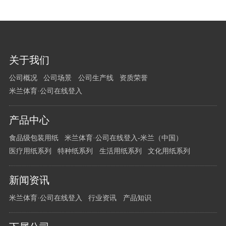
您
关于我们
有
公司概况
公司场景
公司生产线
资质荣誉
任
米兰体育·公司在线登入
何
问
题
产品中心
请
食品级包装用纸
米兰体育·公司在线登入-米兰（中国）
留
医疗用纸系列
特种纸系列
生活用纸系列
文化用纸系列
言
给
新闻资讯
我
们
米兰体育·公司在线登入
行业资讯
产品知识