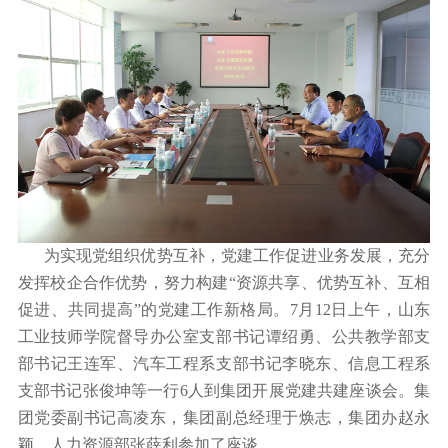
为实现党组织优势互补，党建工作促进业务发展，充分
发挥校企合作优势，努力构建“资源共享、优势互补、互相
促进、共同提高”的党建工作新格局。7月12日上午，山东
工业技师学院督导办公室支部书记谭绍勇、公共教学部支
部书记王连军、汽车工程系支部书记李晓东、信息工程系
支部书记张俊坤等一行6人到集团开展党建共建座谈会。集
团党委副书记高凌东，集团副总经理于焕志，集团办赵永
颖、人力资源部张薛利参加了座谈。