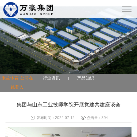
米兰体育·公司在线登入
米兰体育·公司在
行业资讯
产品知识
线登入
集团与山东工业技师学院开展党建共建座谈会
发布时间：2024-07-12
点击量：
394