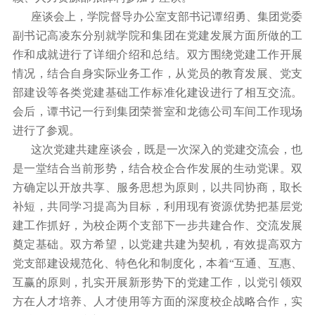
座谈会上，学院督导办公室支部书记谭绍勇、集团党委
副书记高凌东分别就学院和集团在党建发展方面所做的工
作和成就进行了详细介绍和总结。双方围绕党建工作开展
情况，结合自身实际业务工作，从党员的教育发展、党支
部建设等各类党建基础工作标准化建设进行了相互交流。
会后，谭书记一行到集团荣誉室和龙德公司车间工作现场
进行了参观。
这次党建共建座谈会，既是一次深入的党建交流会，也
是一堂结合当前形势，结合校企合作发展的生动党课。双
方确定以开放共享、服务思想为原则，以共同协商，取长
补短，共同学习提高为目标，利用现有资源优势把基层党
建工作抓好，为校企两个支部下一步共建合作、交流发展
奠定基础。双方希望，以党建共建为契机，有效提高双方
党支部建设规范化、特色化和制度化，本着“互通、互惠、
互赢的原则，扎实开展新形势下的党建工作，以党引领双
方在人才培养、人才使用等方面的深度校企战略合作，实