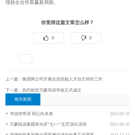
现校企合作双赢新局面。
你觉得这篇文章怎么样？
0
0
标签：
全部
上一篇：集团两公司开展企业技能人才自主评价工作
下一篇：热烈祝贺万豪培训学校正式成立
相关新闻
书信传寄语 同心向未来
2025-02-10
万豪纸业集团举办庆“七•一”文艺演出活动
2021-06-30
龙德科技参加第十届亚洲过滤与分离工业展览会取得圆满成功
2024-12-13