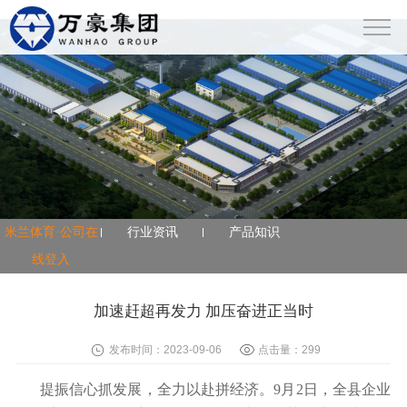
米兰体育·公司在线登入
米兰体育·公司在
行业资讯
产品知识
线登入
加速赶超再发力 加压奋进正当时
发布时间：2023-09-06
点击量：
299
提振信心抓发展，全力以赴拼经济。9月2日，全县企业