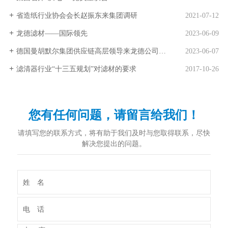
省造纸行业协会会长赵振东来集团调研
2021-07-12
龙德滤材——国际领先
2023-06-09
德国曼胡默尔集团供应链高层领导来龙德公司交流考察
2023-06-07
滤清器行业“十三五规划”对滤材的要求
2017-10-26
您有任何问题，请留言给我们！
请填写您的联系方式，将有助于我们及时与您取得联系，尽快
解决您提出的问题。