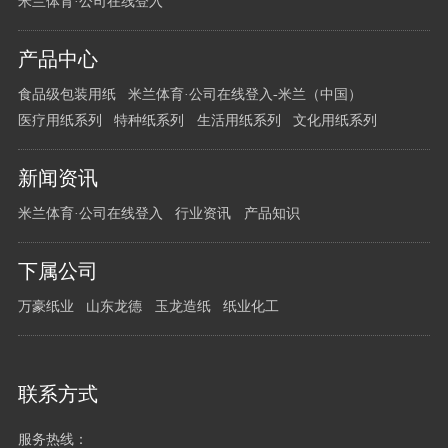
米兰体育·公司在线登入
何
问
题
产品中心
请
食品级包装用纸
米兰体育·公司在线登入-米兰（中国）
留
医疗用纸系列
特种纸系列
生活用纸系列
文化用纸系列
言
给
新闻资讯
我
们
米兰体育·公司在线登入
行业资讯
产品知识
下属公司
万豪纸业
山东龙德
玉龙造纸
纸业化工
联系方式
服务热线：