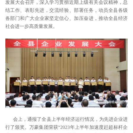
发展大会召开，深入学习贯彻近期上级有关会议精神，总
结工作、表彰先进，交流经验、部署任务，动员全县各级
各部门和广大企业家坚定信心、加压奋进，推动全县经济
社会进一步高质量发展。
会上，通报了全县上半年经济运行情况，为先进企业进
行了颁奖。万豪集团荣获“2023年上半年加速度赶超标杆企