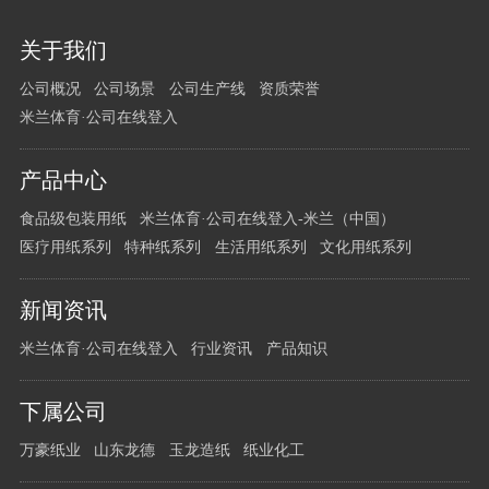
您
关于我们
有
公司概况
公司场景
公司生产线
资质荣誉
任
米兰体育·公司在线登入
何
问
题
产品中心
请
食品级包装用纸
米兰体育·公司在线登入-米兰（中国）
留
医疗用纸系列
特种纸系列
生活用纸系列
文化用纸系列
言
给
新闻资讯
我
们
米兰体育·公司在线登入
行业资讯
产品知识
下属公司
万豪纸业
山东龙德
玉龙造纸
纸业化工