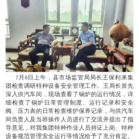
月
日上午，县市场监管局局长王保利来集
7
6
团检查调研特种设备安全管理工作。王局长首先
深入供汽车间，现场查看了锅炉的运行情况，详
细检查了锅炉日常管理制度、运行记录和安全
阀、压力表的日常检查维护保养记录，与供汽车
间负责人及当班操作人员进行了交流并提出了指
导意见，对我集团特种作业人员持证上岗、特种
设备规范管理安全运行等情况给予了充分肯定。