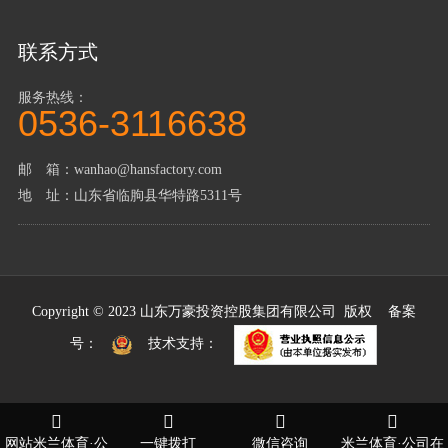
联系方式
服务热线：
0536-3116638
邮 箱：wanhao@hansfactory.com
地 址：山东省临朐县华特路5311号
Copyright © 2023 山东万豪投资控股集团有限公司 版权 备案
号：
技术支持：
网站米兰体育·公
一键拨打
微信咨询
米兰体育·公司在